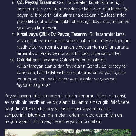
Çöl Peyzaj Tasarımı:
Çöl manzaraları kurak iklimler için
tasarlanmıştır ve sulu meyveler ve kaktüsler gibi kuraklığa
dayanıklı bitkilerin kullanılmasına odaklanır. Bu tasarımlar
genellikle çöl ortamını taklit etmek için kaya oluşumları ve
çakıl veya kum içerir.
Kırsal veya Çiftlik Evi Peyzaj Tasarımı:
Bu tasarımlar kırsal
veya çiftlik evi mimarisini sebze bahçeleri, meyve ağaçları,
rustik çitler ve resmi olmayan çiçek tarhları gibi unsurlarla
tamamlıyor. Pratik ve nostaljik bir çekiciliğe sahiptirler.
Çatı Bahçesi Tasarımı:
Çatı bahçeleri binalarda
kullanılmayan alanlardan faydalanır. Genellikle konteyner
bahçeleri, hafif bitkilendirme malzemeleri ve yeşil çatılar
içerirler ve kent sakinlerine yeşil alanlar ve çevresel
faydalar sağlarlar.
Peyzaj tasarım türünün seçimi, sitenin konumu, iklimi, mimarisi,
ev sahibinin tercihleri ​​ve dış alanın kullanım amacı gibi faktörlere
bağlıdır. Yetenekli bir peyzaj tasarımcısı veya mimar, ev
sahiplerinin istedikleri dış mekan ortamını elde etmek için en
uygun tasarım stilini seçmelerine yardımcı olabilir.