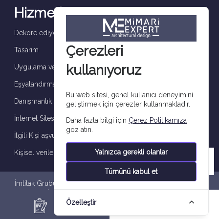
Hizmetler
Dekore ediyoruz ve tamamlıyoruz
Çerezleri
Tasarım
kullanıyoruz
Uygulama ve denetim
Eşyalandırma
Bu web sitesi, genel kullanıcı deneyimini
Danışmanlık
geliştirmek için çerezler kullanmaktadır.
İnternet Sitesi çerez aydınlatma metni
Daha fazla bilgi için
Çerez Politikamıza
göz atın.
İlgili Kişi aşvuru formu
Yalnızca gerekli olanlar
Kişisel verilerin işlenmesine
Tümünü kabul et
İmtilak Grubu Tüm hakları saklıdır 2026 © |
Gizlilik Politikası
|
Kişisel Veri İşleme Bildirimi
|
Veri Sahibi Başvuru Formu
|
Çerez
Özelleştir
Politikası
İletişim
WhatsApp