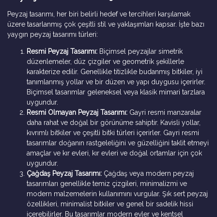
Peyzaj tasarımı, her biri belirli hedef ve tercihleri ​​karşılamak
üzere tasarlanmış çok çeşitli stil ve yaklaşımları kapsar. İşte bazı
yaygın peyzaj tasarımı türleri:
Resmi Peyzaj Tasarımı:
Biçimsel peyzajlar simetrik
düzenlemeler, düz çizgiler ve geometrik şekillerle
karakterize edilir. Genellikle titizlikle budanmış bitkiler, iyi
tanımlanmış yollar ve bir düzen ve yapı duygusu içerirler.
Biçimsel tasarımlar geleneksel veya klasik mimari tarzlara
uygundur.
Resmi Olmayan Peyzaj Tasarımı:
Gayri resmi manzaralar
daha rahat ve doğal bir görünüme sahiptir. Kavisli yollar,
kıvrımlı bitkiler ve çeşitli bitki türleri içerirler. Gayri resmi
tasarımlar doğanın rastgeleliğini ve güzelliğini taklit etmeyi
amaçlar ve kır evleri, kır evleri ve doğal ortamlar için çok
uygundur.
Çağdaş Peyzaj Tasarımı:
Çağdaş veya modern peyzaj
tasarımları genellikle temiz çizgileri, minimalizmi ve
modern malzemelerin kullanımını vurgular. Şık sert peyzaj
özellikleri, minimalist bitkiler ve genel bir sadelik hissi
içerebilirler. Bu tasarımlar modern evler ve kentsel