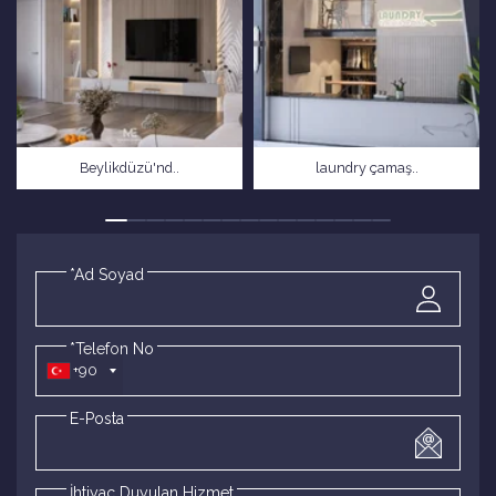
Beylikdüzü'nd..
laundry çamaş..
*Ad Soyad
*Telefon No
+90
E-Posta
İhtiyaç Duyulan Hizmet