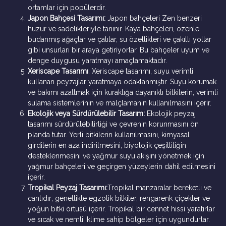
ortamlar için popülerdir.
Japon Bahçesi Tasarımı:
Japon bahçeleri Zen benzeri
huzur ve sadelikleriyle tanınır. Kaya bahçeleri, özenle
budanmış ağaçlar ve çalılar, su özellikleri ve çakıllı yollar
gibi unsurları bir araya getiriyorlar. Bu bahçeler uyum ve
denge duygusu yaratmayı amaçlamaktadır.
Xeriscape Tasarımı
: Xeriscape tasarımı, suyu verimli
kullanan peyzajlar yaratmaya odaklanmıştır. Suyu korumak
ve bakımı azaltmak için kuraklığa dayanıklı bitkilerin, verimli
sulama sistemlerinin ve malçlamanın kullanılmasını içerir.
Ekolojik veya Sürdürülebilir Tasarım:
Ekolojik peyzaj
tasarımı sürdürülebilirliği ve çevrenin korunmasını ön
planda tutar. Yerli bitkilerin kullanılmasını, kimyasal
girdilerin en aza indirilmesini, biyolojik çeşitliliğin
desteklenmesini ve yağmur suyu akışını yönetmek için
yağmur bahçeleri ve geçirgen yüzeylerin dahil edilmesini
içerir.
Tropikal Peyzaj Tasarımı:
Tropikal manzaralar bereketli ve
canlıdır; genellikle egzotik bitkiler, rengarenk çiçekler ve
yoğun bitki örtüsü içerir. Tropikal bir cennet hissi yaratırlar
ve sıcak ve nemli iklime sahip bölgeler için uygundurlar.