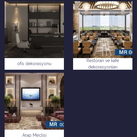
Restoran ve kafe
ofis dekorasyonu
dekorasyonları
Arap Meclisi