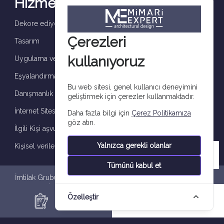
Hizmetler
Dekore ediyoruz ve tamamlıyoruz
Çerezleri
Tasarım
kullanıyoruz
Uygulama ve denetim
Eşyalandırma
Bu web sitesi, genel kullanıcı deneyimini
Danışmanlık
geliştirmek için çerezler kullanmaktadır.
İnternet Sitesi çerez aydınlatma metni
Daha fazla bilgi için
Çerez Politikamıza
göz atın.
İlgili Kişi aşvuru formu
Yalnızca gerekli olanlar
Kişisel verilerin işlenmesine
Tümünü kabul et
İmtilak Grubu Tüm hakları saklıdır 2026 © |
Gizlilik Politikası
|
Kişisel Veri İşleme Bildirimi
|
Veri Sahibi Başvuru Formu
|
Çerez
Özelleştir
Politikası
İletişim
WhatsApp