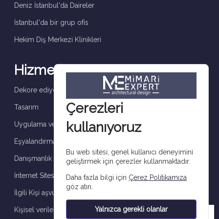
Deniz İstanbul'da Daireler
İstanbul'da bir grup ofis
Hekim Diş Merkezi Klinikleri
Hizmetler
Dekore ediyoruz ve tamamlıyoruz
Çerezleri
Tasarım
kullanıyoruz
Uygulama ve denetim
Eşyalandırma
Bu web sitesi, genel kullanıcı deneyimini
Danışmanlık
geliştirmek için çerezler kullanmaktadır.
İnternet Sitesi çerez aydınlatma metni
Daha fazla bilgi için
Çerez Politikamıza
göz atın.
İlgili Kişi aşvuru formu
Yalnızca gerekli olanlar
Kişisel verilerin işlenmesine