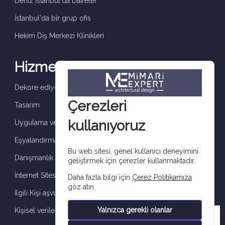
Deniz İstanbul'da Daireler
İstanbul'da bir grup ofis
Hekim Diş Merkezi Klinikleri
Hizmetler
Dekore ediyoruz ve tamamlıyoruz
Çerezleri
Tasarım
kullanıyoruz
Uygulama ve denetim
Eşyalandırma
Bu web sitesi, genel kullanıcı deneyimini
Danışmanlık
geliştirmek için çerezler kullanmaktadır.
İnternet Sitesi çerez aydınlatma metni
Daha fazla bilgi için
Çerez Politikamıza
göz atın.
İlgili Kişi aşvuru formu
Yalnızca gerekli olanlar
Kişisel verilerin işlenmesine