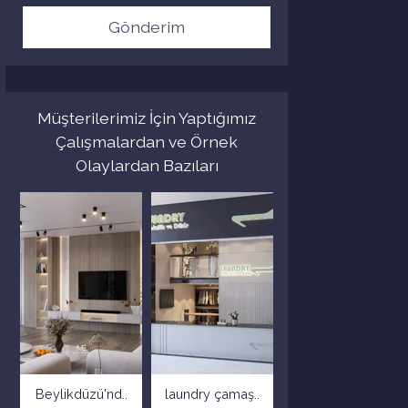
Gönderim
Müşterilerimiz İçin Yaptığımız
Çalışmalardan ve Örnek
Olaylardan Bazıları
Beylikdüzü'nd..
laundry çamaş..
Toskana villa