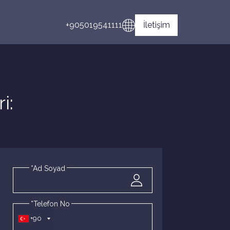
+905019541111
İletişim
i:
*Ad Soyad
*Telefon No
+90