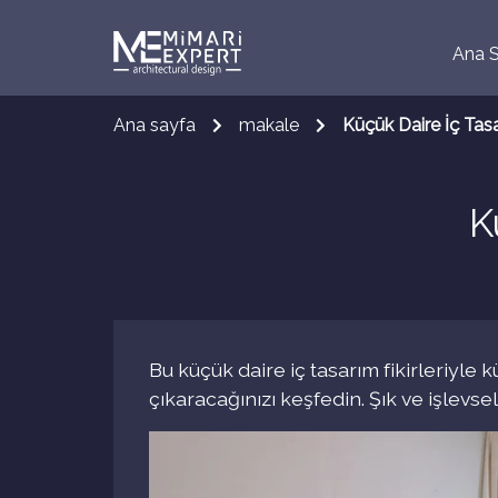
Ana 
Ana sayfa
makale
Küçük Daire İç Tasar
K
Bu küçük daire iç tasarım fikirleriyle 
çıkaracağınızı keşfedin. Şık ve işlevsel