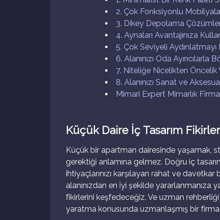
2. Çok Fonksiyonlu Mobilyala
3. Dikey Depolama Çözümleri
4. Aynaları Avantajınıza Kulla
5. Çok Seviyeli Aydınlatmayı 
6. Alanınızı Oda Ayırıcılarla B
7. Niteliğe Nicelikten Öncelik 
8. Alanınızı Sanat ve Aksesuarl
Mimari Expert Mimarlık Firm
Küçük Daire İç Tasarım Fikirleri
Küçük bir apartman dairesinde yaşamak, st
gerektiği anlamına gelmez. Doğru iç tasarım fi
ihtiyaçlarınızı karşılayan rahat ve davetkar 
alanınızdan en iyi şekilde yararlanmanıza ya
fikirlerini keşfedeceğiz. Ve uzman rehberliği
yaratma konusunda uzmanlaşmış bir firma ol