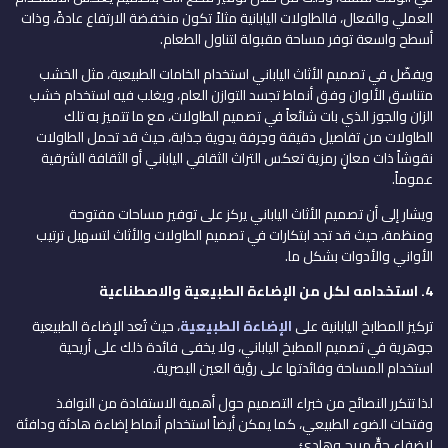
العملي والفعال، فالطاولات اليابانية مثلاً تكون منخفضة الارتفاع عادةً، وذات
أسطح واسعة توفر مساحة مقبولة لتناول الطعام.
ويفضّل في تصميم الأثاث الياباني استخدام الخامات الطبيعية، مثل الخشب
متناسق الألوان وفق أنماط تجسد التوازن العام، ويغلب فيه استخدام خشب
الزان والجوز الذي بات شائعاً في تصميم الطاولات، مع ما تتميز به تلك
الطاولات من تفاصيل دقيقة وحِرفة يدوية جذابة، حيث قد تحمل الطاولات
نقوشاً ذات معانٍ رمزية تعكس التراث الثقافي الياباني أو الثقافة الشرقية
عموماً.
ويشار إلى أن تصميم الأثاث الياباني يركز على توفير مساحات مفتوحة
ومنظمة، حيث قد تجد ابتكارات في تصميم الطاولات والأثاث لتسهيل ترتيب
الأواني والأدوات بشكل ما.
4.
استخدامه لكل من الإضاءة الطبيعية والاصطناعية
تركيز المطابخ اليابانية على
الإضاءة الطبيعية
، حيث تُعد الإضاءة الطبيعية
جوهرية في تصميم المطبخ الياباني، ولا يخفى فائدة ذلك على أريحية
استخدام المساحة وفائدتها على رؤية العين البصرية.
لذا تتكرر النصائح من خبراء التصميم حول أهمية الاستفادة من النوافذ
وفتحات الضوء الطبيعي، كما يمكن أيضاً استخدام أنماط إضاءة هادئة ودافئة
لإضفاء جوٍّ مريح وهادئ.