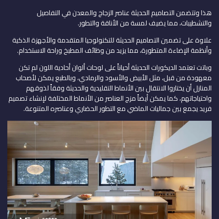
هذا وتتضمن التصاميم الحديثة عناصر الزجاج والمعدن في التفاصيل
والتشطيبات، مما يضيف لمسة من الأناقة والتطور.
علاوة على تضمين التصاميم الحديثة للتكنولوجيا المتقدمة والأجهزة الذكية
وأنظمة الإضاءة المتطورة، مما يزيد من وظائف المطبخ وراحة الاستخدام.
وباتت تعتمد الديكورات الحديثة أحياناً على لوحات ألوان أحادية اللون لم تكن
معهودة من قبل، مثل الأبيض والأسود والرمادي، وبالطبع يمكن لأصحاب
المنازل أن يختاروا الانتقال بين الأنماط التقليدية والحديثة وفقاً لذوقهم
واحتياجاتهم، كما يمكن أيضاً مزج العناصر من الأنماط المختلفة لإنشاء تصميم
فريد يجمع بين جماليات الماضي مع التطور الحضاري وعناصره المتنوعة.