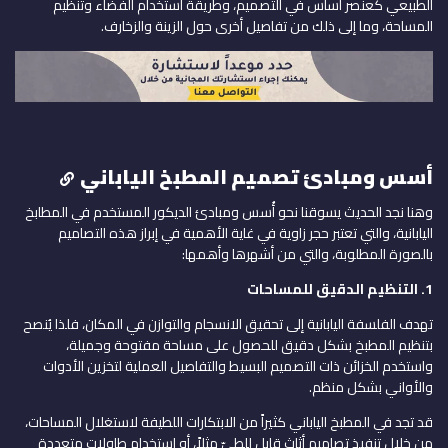
الطبيعي كعنصر أساس في التصميم، وطريقة استخدام الفضاء وتنظيم
المساحة، وما إلى ذلك من تفاصيل أخرى حول الزينة والزخارف.
أسس ومبادئ تصميم المطبخ الياباني
وهنا نجد الحديث يسوقنا نحو أُسس ومبادئ الديكور المستخدم في المطابخ
اليابانية، والتي تعتبر حجر زاوية في غاية الأهمية في إبراز هذه التصاميم
بالصورة المطلوبة، والتي من أشهرها وأهمها:
1.
التنظيم الدقيق للمساحات
تهدف الفلسفة اليابانية إلى تحقيق الانسجام والتوازن في المكان، فلذا يُنصح
بتنظيم المطبخ بشكل دقيق للحصول على مساحة مفتوحة وجميلة،
واستخدم الخزائن ذات التصميم البسيط والتفاصيل العملية لتخزين الأدوات
والأواني بشكل منظم.
قد تجد في المطبخ الياباني كثيراً من الابتكارات اللطيفة لاستغلال المساحات،
من خلال تنفيذ تصاميم أثاث قابل للطيّ مثلاً، أو استخدام طاولات متعددة