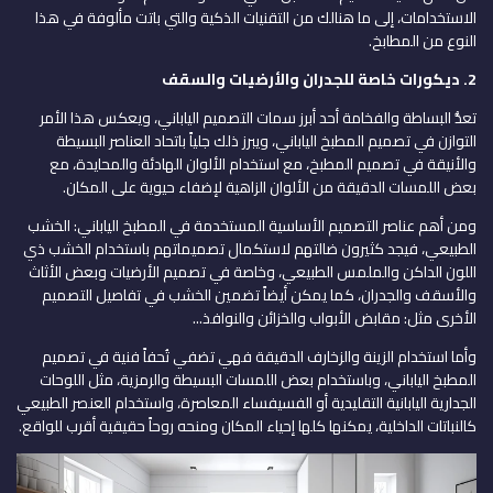
الاستخدامات، إلى ما هنالك من التقنيات الذكية والتي باتت مألوفة في هذا
النوع من المطابخ.
2.
ديكورات خاصة للجدران والأرضيات والسقف
تعدُّ البساطة والفخامة أحد أبرز سمات التصميم الياباني، ويعكس هذا الأمر
التوازن في تصميم المطبخ الياباني، ويبرز ذلك جلياً باتحاد العناصر البسيطة
والأنيقة في تصميم المطبخ، مع استخدام الألوان الهادئة والمحايدة، مع
بعض اللمسات الدقيقة من الألوان الزاهية لإضفاء حيوية على المكان.
ومن أهم عناصر التصميم الأساسية المستخدمة في المطبخ الياباني: الخشب
الطبيعي، فيجد كثيرون ضالتهم لاستكمال تصميماتهم باستخدام الخشب ذي
اللون الداكن والملمس الطبيعي، وخاصة في تصميم الأرضيات وبعض الأثاث
والأسقف والجدران، كما يمكن أيضاً تضمين الخشب في تفاصيل التصميم
الأخرى مثل: مقابض الأبواب والخزائن والنوافذ...
وأما استخدام الزينة والزخارف الدقيقة فهي تضفي تُحفاً فنية في تصميم
المطبخ الياباني، وباستخدام بعض اللمسات البسيطة والرمزية، مثل اللوحات
الجدارية اليابانية التقليدية أو الفسيفساء المعاصرة، واستخدام العنصر الطبيعي
كالنباتات الداخلية، يمكنها كلها إحياء المكان ومنحه روحاً حقيقية أقرب للواقع.