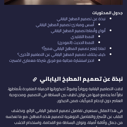
جدول المحتويات
نبذة عن تصميم المطبخ الياباني
أسس ومبادئ تصميم المطبخ الياباني
أنواع وأنماط تصميم المطبخ الياباني
النمط التقليدي
النمط الحديث (المودرن)
لماذا يُعتبر تصميم المطابخ الياباني مميزاً؟
كيف يختلف تصميم المطبخ الياباني عن التصاميم الأخرى؟
احجز استشارة مجانية مع فريق شركة معماري اكسبرت
نبذة عن تصميم المطبخ الياباني
لاقت التصاميم اليابانية ورواجاً وقبولاً لديكوراتها الجميلة المتفردة بأنماطها،
نظراً لما يجتمع فيها من توازن لطيف بين البساطة في التصميم، ومحدودية
العناصر دون ازدحام للمركّبات ضمن الديكور.
في هذا المقال نستعرض تفاصيل تصميم المطبخ الياباني الرائع، ونكشف
النقاب عن الأسرار والتفاصيل الجوهرية لتصميم هذه المطابخ، مع ما تعكسه
من جمال وأناقة أصيلة، وتوازن البساطة مع الفخامة، واستخدام الخشب