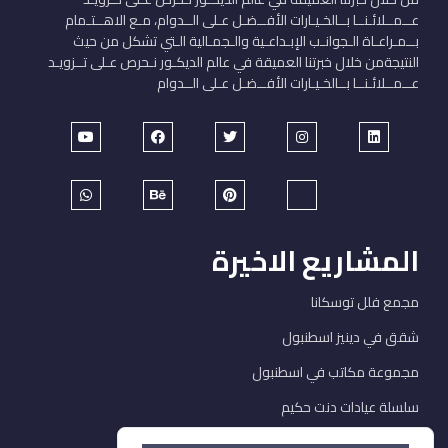
عــمــلائـنــا بــالخـيـارات الأفــضـل عـلى الــدوام، مـع الاهــتـمام
بــمـراعـاة الـجوانـب الإبـداعـية والـجمـالية الـتي تشكل من حيث
النتيجةمن خلال خبرتنا العميقة في عالم الديكـور نـحرص عـلى تــزويـد
عــمــلائـنــا بــالخـيـارات الأفــضـل عـلى الــدوام
المشاريع الاخيرة
مجمع فلل توسكانا
شقق في دينيز اسطنبول
مجموعة مكاتب في اسطنبول
سلسلة عيادات دنت حكيم