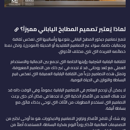
لماذا يُعتبر تصميم المطابخ الياباني مميزاً؟
تتميز تصاميم ديكور المطبخ الياباني بتنوعها وأساليبها التي تعكس ثقافة
وجماليات خاصة، سواء عبر التصاميم التقليدية أو الحديثة (المودرن)، ولكل نمط
خصائصه الفريدة التي تلبي مختلف الأذواق.
للثقافة اليابانية الشرقية رؤيتها الخاصة التي تجمع بين الجمالية والاستخدام
العملي مع بُعد روحاني قد لا تجده في غير ذلك من التصاميم المعروفة،
وتمثل هذه التصاميم جزءاً من الثقافة اليابانية العميقة التي تعكس قيم
البساطة والتوازن في الحياة اليومية.
لا يمكن أن تزدحم العناصر في التصاميم اليابانية عموماً، وفي الوقت ذاته قد
تجد هناك العديد من الأفكار الذكية التي لا تجدها في مكان آخر، حتى برعت
التصاميم التي تستخدم المطويات من الأثاث التي توحي بذكاء فائق مع
بساطة أنيقة.
ولا شك أن تلاقح الأفكار وتزاوج التصاميم والديكورات، هو ما أوحى لكثير من
التصميمات العالمية الأكثر روجاً اليوم بفكرة البساطة، المستمدة أصلاً من