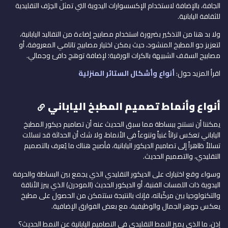
الجافة، بالإضافة لاستخدام الإكسسوارات اليدوية التي تمثل الحِرَف التقليدية
للثقافة اليابانية.
ولا بد هنا من التذكير بضرورة استخدام مصابيح إضاءة من التقاليد اليابانية،
لتعزيز جو المطبخ المنشود، حيث يمكن اختيار مصابيح تاتامي المعروفة، أو
مصابيح السقف الشبيهة بالكرات الورقية؛ لإضافة توهج دافئ وجمالي.
اقرأ المزيد حول:
أنواع وأشكال الستائر المنزلية
أنواع وأنماط تصميم المطبخ الياباني
يمكننا أن نستنج ببساطة مما سبق الحديث عنه أن تصاميم ديكور المطبخ
الياباني تعكس تراثاً غنياً وتنوعاً في الأنماط، ولا شك أن الحداثة قد تسللت
تسللاً ظاهراً إلى تصاميم الديكور اليابانية، فأصبح هناك ما يُعرف بالتصميم
التقليدي، والتصميم الحديث.
وسواء وقع اختيارك على الديكور التقليدي الذي يجمع بين البساطة والحرفة
اليدوية ذات اللمسات الفنية، أو الديكور الحديث (المودرن) الذي يبرز الأناقة
والتكنولوجيا بين مركّباته، فإنك بالنتيجة ستتمكن من الحصول على مطبخ
يعكس جوهر الجمال والوظيفية، مع بعض الفوارق الإضافية.
إذن، ما الذي يميز النمط التقليدي في التصاميم اليابانية عن النمط الحديث؟