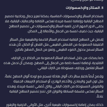
5.
الستائر والإكسسوارات
باستخدام الستائر والإكسسوارات المناسبة، يمكننا تعزيز جمال وجاذبية تصميم
المطابخ اليابانية وإضافة لمسة فريدة تعكس الثقافة والجماليات اليابانية، فلا
يخفى الدور المهم الذي تلعبه الستائر والإكسسوارات في تصميم المطابخ
اليابانية، حيث تضيف لمسة من الجمال والأصالة إلى المكان.
يُفضل في المطابخ اليابانية استخدام الستائر الناعمة والطبيعية مثل الستائر
الخفيفة المصنوعة من القماش الطبيعي مثل القطن أو الكتان، لأن هذه
الستائر تسمح بدخول الضوء الطبيعي وتعزز من اتصال المطبخ بالخارج.
كما يمكنك من خلال استخدام الستائر المصنوعة من الجاكار ذي الزخارف
التقليدية، لإضافة لمسة خاصة من الجمال إلى المطبخ، ويمكن أن تحمل هذه
الستائر تفاصيل وزخارف مستوحاة من التراث الياباني.
ويُنصح أيضاً باختيار ستائر ذات ألوان هادئة تنسجم مع لوحة ألوان المطبخ عامةً،
مثل لون البيج والرمادي والأخضر الهادئ، أو استخدام التربيعات الجميلة
والنقوش المستوحاة من التراث الياباني والتي تُضفي لمسة فريدة، وهذه
الستائر تعكس فلسفة البساطة والتوازن التي تميز تصميم المطابخ اليابانية
عادةً.
كذلك يمكن إضافة إكسسوارات طبيعية أخرى، مثل الأواني الخزفية والزهور