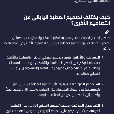
التصميم الياباني التقليدي.
كيف يختلف تصميم المطبخ الياباني عن
التصاميم الأخرى؟
اختصاراً لما دار الحديث عنه، واستجابة لتكرار الأفكار والتساؤلات، يمكننا أن
نختصر الاختلافات بين تصميم المطبخ الياباني والتصاميم الأخرى في عدة نقاط
بارزة:
البساطة والأناقة
: يتسم تصميم المطبخ الياباني بالبساطة والأناقة،
حيث يتم التركيز على الخطوط النظيفة والأشكال الهندسية البسيطة،
بهدف خلق تصميم جذاب ومريح يعزز التناغم والانسجام بين أجزاء
المطبخ وعناصره.
استخدام المواد الطبيعية
: لأن تصميم المطبخ الياباني يتميز
بالاستفادة من المواد الطبيعية، مثل الخشب والحجر، التي تضيف دفئاً
وأصالة إلى المطبخ وتعزز من اتصاله بالطبيعة.
التفاصيل الحرفية
: يعكف تصميم المطبخ الياباني على التفاصيل
الحرفية، حيث يتم التركيز على العناصر اليدوية والنقوش المعقدة التي