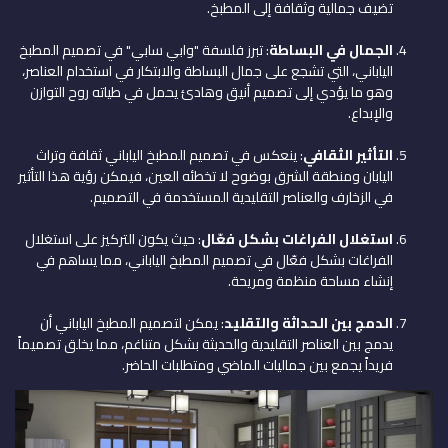
تضيف جمالية وثقافة إلى المطبخ.
الجمال في البساطة
: تبرز فلسفة "وابي سابي" في تصميم المطبخ
الياباني، التي تشجع على جمال البساطة والابتكار في استخدام العناصر،
وهو ما يؤدي إلى تصميم أنيق وهادئ يحمل في طياته روح التوازن
والإبداع.
التأثير الثقافي
: ينعكس في تصميم المطبخ الياباني ثقافة وتراث
اليابان ومنطقة الشرق بوضوح لا تخطئه العين، فيمكن رؤية هذا التأثير
في الزخارف والعناصر التقليدية المستخدمة في التصميم.
استغلال الفراغات بشكل فعّال
: حيث يكون التركيز على استغلال
الفراغات بشكل فعّال في تصميم المطبخ الياباني، مما يساهم في
إنشاء مساحة منظمة ومريحة.
الدمج بين الحداثة والتقليد
: يمكن لتصميم المطبخ الياباني أن
يدمج بين العناصر التقليدية والحديثة بشكل متناغم، مما يخلق تصميماً
فريداً يجمع بين جماليات الماضي ومتطلبات الحاضر.