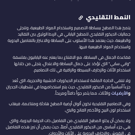
النمط التقليدي
يتميز هذا المطبخ ببساطة التصميم واستخدام المواد الطبيعية، وتتجلى
جماليات الديكور التقليدي للمطبخ الياباني في الربط الوثيق بين التقاليد
والطبيعة، حيث يعتمد هذا الأسلوب على البساطة والاعتزاز بالتفاصيل اليدوية
واستخدام المواد الطبيعية فيها.
فقاعدة الجمال في البساطة، مع الاقتناع بما يعتبر عنه اليابانيون بفلسفة
"وابي سابي" التي تؤكد على جمال البساطة والاعتدال، يتجلى من خلالها
استخدام الأثاث والزخارف البسيطة والراقية في تلك التصاميم.
ولا تنتفي الحاجة الماسّة لاستخدام الديكورات الخشبية والحجرية، التي تُعد
جزءاً أساسياً من الديكور التقليدي، حيث يتم استخدامهما في تشطيبات الجدران
و
الأرضيات
والأثاث، مما يثمر جواً دافئاً ومريحاً.
وفي التصاميم التقليدية تكون ألوان أرضية المطبخ هادئة ومتناغمة، فيغلب
استخدام لون البيج والأخضر الفاتح والبني.
ولا يمكن أن يخلو المطبخ التقليدي من التفاصيل ذات الحرفة اليدوية، والتي
هي جزء أساسي من الديكور التقليدي أصلاً، حيث يمكن أن تبرز هذه التفاصيل
في النقوش والزخارف اليدوية على الأثاث والأدوات.