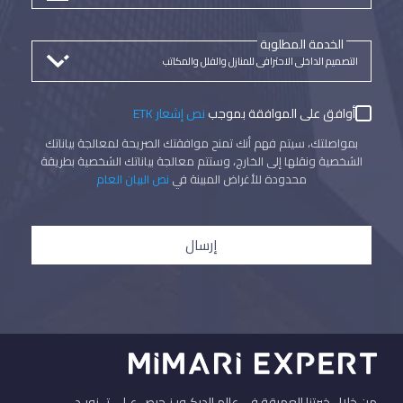
الخدمة المطلوبة
أوافق على الموافقة بموجب
نص إشعار ETK
بمواصلتك، سيتم فهم أنك تمنح موافقتك الصريحة لمعالجة بياناتك
الشخصية ونقلها إلى الخارج، وستتم معالجة بياناتك الشخصية بطريقة
محدودة للأغراض المبينة في
نص البيان العام
إرسال
من خلال خبرتنا العميقة في عالم الديكـور نـحرص عـلى تــزويـد