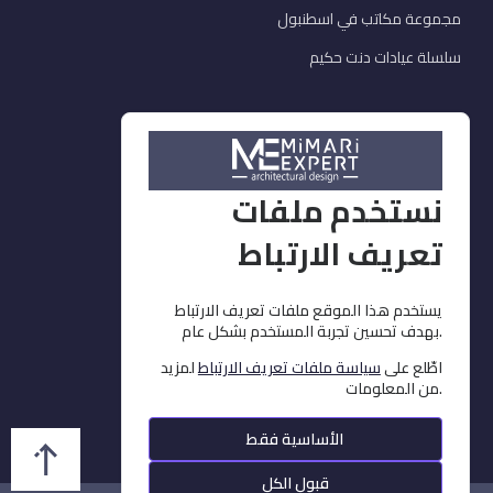
مجموعة مكاتب في اسطنبول
سلسلة عيادات دنت حكيم
خدماتنا
ديكور وتشطيبات
نستخدم ملفات
التصميم
تعريف الارتباط
تنفيذ وإشراف
مفروشات وإكساء
يستخدم هذا الموقع ملفات تعريف الارتباط
استشارات
بهدف تحسين تجربة المستخدم بشكل عام.
بيان الخاص بملفات تعريف
اطّلع على
سياسة ملفات تعريف الارتباط
لمزيد
من المعلومات.
نموذج الطلب الخاص
الأساسية فقط
معالجة البيانات الشخصية
قبول الكل