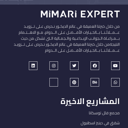
من خلال خبرتنا العميقة في عالم الديكـور نـحرص عـلى تــزويـد
عــمــلائـنــا بــالخـيـارات الأفــضـل عـلى الــدوام، مـع الاهــتـمام
بــمـراعـاة الـجوانـب الإبـداعـية والـجمـالية الـتي تشكل من حيث
النتيجةمن خلال خبرتنا العميقة في عالم الديكـور نـحرص عـلى تــزويـد
عــمــلائـنــا بــالخـيـارات الأفــضـل عـلى الــدوام
المشاريع الاخيرة
مجمع فلل توسكانا
شقق في دينيز اسطنبول