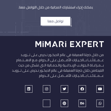
يمكنك إجراء استشارتك المجانية من خلال التواصل معنا.
تواصل معنا
من خلال خبرتنا العميقة في عالم الديكـور نـحرص عـلى تــزويـد
عــمــلائـنــا بــالخـيـارات الأفــضـل عـلى الــدوام، مـع الاهــتـمام
بــمـراعـاة الـجوانـب الإبـداعـية والـجمـالية الـتي تشكل من حيث
النتيجةمن خلال خبرتنا العميقة في عالم الديكـور نـحرص عـلى تــزويـد
عــمــلائـنــا بــالخـيـارات الأفــضـل عـلى الــدوام