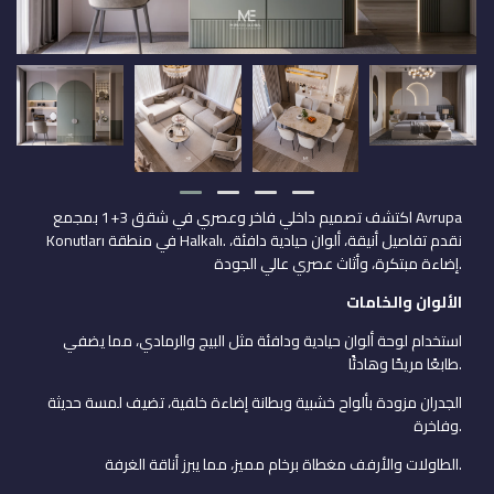
اكتشف تصميم داخلي فاخر وعصري في شقق 3+1 بمجمع Avrupa
Konutları في منطقة Halkalı. نقدم تفاصيل أنيقة، ألوان حيادية دافئة،
إضاءة مبتكرة، وأثاث عصري عالي الجودة.
الألوان والخامات
استخدام لوحة ألوان حيادية ودافئة مثل البيج والرمادي، مما يضفي
طابعًا مريحًا وهادئًا.
الجدران مزودة بألواح خشبية وبطانة إضاءة خلفية، تضيف لمسة حديثة
وفاخرة.
الطاولات والأرفف مغطاة برخام مميز، مما يبرز أناقة الغرفة.