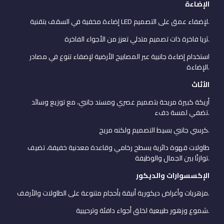
الإضاءة
إضاءة مخفية في السقف بتقنية LED لإضفاء عمق على التصميم.
ثريا فاخرة ذات تصميم متدلي تعزز من الأجواء الفاخرة.
استخدام إضاءة جانبية عبر المصابيح الأرضية لإضفاء تنوع في مصادر
الإضاءة.
الأثاث
أريكة كبيرة مريحة بتصميم عصري ومسند جانبي، مع توزيع وسائد
تضفي لمسة دفء.
كرسي جانبي بسيط التصميم ولكنه مريح.
طاولات قهوة دائرية بسطح رخامي وقاعدة معدنية خفيفة، تضيف
توازنًا بين الجمال والوظيفة.
الإكسسوارات والديكور
مزهريات وأغراض ديكورية أنيقة بأحجام متنوعة على الطاولات والأرفف.
شموع وزهور طبيعية لخلق أجواء دافئة وترحيبية.