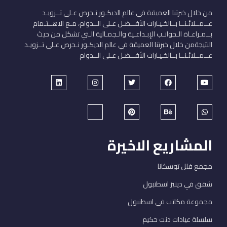
من خلال خبرتنا العميقة في عالم الديكـور نـحرص عـلى تــزويـد
عــمــلائـنــا بــالخـيـارات الأفــضـل عـلى الــدوام، مـع الاهــتـمام
بــمـراعـاة الـجوانـب الإبـداعـية والـجمـالية الـتي تشكل من حيث
النتيجةمن خلال خبرتنا العميقة في عالم الديكـور نـحرص عـلى تــزويـد
عــمــلائـنــا بــالخـيـارات الأفــضـل عـلى الــدوام
المشاريع الاخيرة
مجمع فلل توسكانا
شقق في دينيز اسطنبول
مجموعة مكاتب في اسطنبول
سلسلة عيادات دنت حكيم