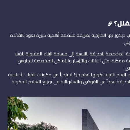
فلل؟
 ديكوراتها الخارجية بطريقة منتظمة أهمية كبيرة تعود بالفائدة
لي:
المخصصة للحديقة بالنسبة إلى مساحة البناء المفروزة للفيلا
قة ممكنة، مثل النباتات والأزهار والأماكن المخصصة للجلوس
رى
عام للفيلا، بكونها تعتبر جزءً لا يتجزأ من مكونات الفيلا الأساسية
لحديقة بعيداً عن الفوضى والعشوائية في توزيع العناصر المكونة