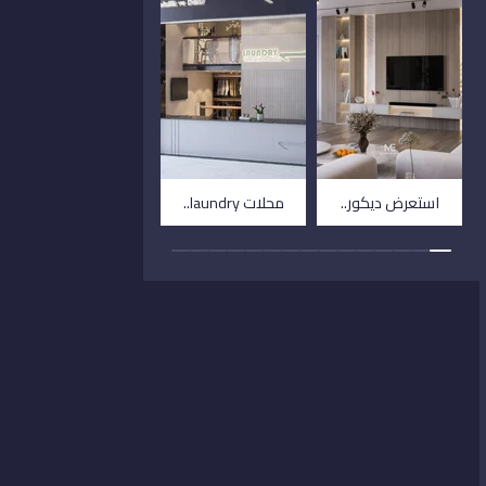
استعرض ديكور..
محلات laundry..
فيلا توسكانا