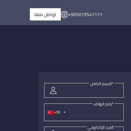
+905019541111
تواصل معنا
*الاسم الكامل
*رقم الهاتف
+90
البريد الإلكتروني