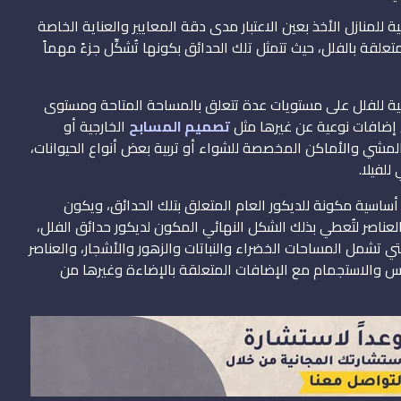
منازل الأخذ بعين الاعتبار مدى دقة المعايير والعناية الخاصة
علقة بالفلل، حيث تتمثل تلك الحدائق بكونها تُشكِّل جزءً مهماً
رجية للفلل على مستويات عدة تتعلق بالمساحة المتاحة ومستوى
 إضافات نوعية عن غيرها مثل
تصميم المسابح
الخارجية أو
مشي والأماكن المخصصة للشواء أو تربية بعض أنواع الحيوانات،
لفيلا.
أساسية مكونة للديكور العام المتعلق بتلك الحدائق، ويكون
لعناصر لتُعطي بذلك الشكل النهائي المكون لديكور حدائق الفلل،
لتي تشمل المساحات الخضراء والنباتات والزهور والأشجار، والعناصر
س والاستجمام مع الإضافات المتعلقة بالإضاءة وغيرها من