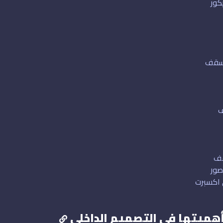
كور
لسقف
ف
قف
صور
 اكسبرت
هميتها في التصميم الداخلي