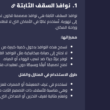
1. نوافذ السقف الثابتة
نوافذ السقف الثابتة هي نوافذ مصممة لتكون غير ق
إلى تهوية. تُستخدم غالبًا في الأماكن التي لا تت
وراحة المكان.
مميزاتها:
تسمح هذه النوافذ بدخول كمية كبيرة من ا
لا تحتاج إلى صيانة ميكانيكية مثل النوافذ القا
توفر عزلاً جيدًا ضد تسرب الهواء أو المياه.
تمنح تصميمًا أنيقًا وبسيطًا دون تعقيدات فت
طرق الاستخدام في المنازل والفلل
تستخدم في غرف المعيشة أو الممرات لتعزيز 
وهي مناسبة للأسقف ذات التصميم الثابت حيث 
وتعتبر مثالية لغرف التخزين أو المداخل التي