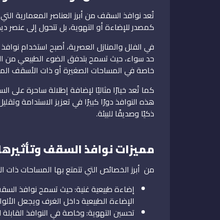
تُعد نوافذ السقف من أبرز العناصر المعمارية الت
كمصدر للإضاءة أو التهوية، بل تتحول إلى عنصر دي
في الفلل والمنازل العصرية، أصبح استخدام نوافذ 
حد سواء، حيث تسمح بتدفق الضوء الطبيعي من الأع
خاصة في المساحات الصغيرة أو ذات الأسقف الم
كما تُعد خيارًا مثاليًا لإضافة إطلالة ساحرة على 
هذه النوافذ دورًا كبيرًا في تعزيز الاستدامة وتقليل
ذكيًا وصديقًا للبيئة.
مميزات نوافذ السقف وتأثيرها 
من أبرز الخصائص التي تتمتع بها المساحات ذات ال
إضاءة طبيعية غنية: حيث تسمح نوافذ السق
الإضاءة الطبيعية داخل الغرف ويجعل الألوان
تحسين التهوية: وخاصة في النوافذ القابلة