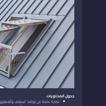
جدول المحتويات
لمحة عامة عن نوافذ السقف وأهميتها 