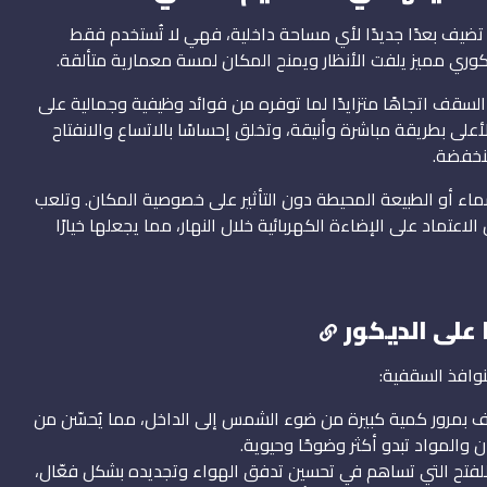
ي تضيف بعدًا جديدًا لأي مساحة داخلية، فهي لا تُستخدم فقط
كوري مميز يلفت الأنظار ويمنح المكان لمسة معمارية متألقة.
السقف اتجاهًا متزايدًا لما توفره من فوائد وظيفية وجمالية على
لى بطريقة مباشرة وأنيقة، وتخلق إحساسًا بالاتساع والانفتاح
نخفضة.
السماء أو الطبيعة المحيطة دون التأثير على خصوصية المكان. وتلعب
 الاعتماد على الإضاءة الكهربائية خلال النهار، مما يجعلها خيارًا
على الديكور
نوافذ السقفية:
ف بمرور كمية كبيرة من ضوء الشمس إلى الداخل، مما يُحسّن من
 والمواد تبدو أكثر وضوحًا وحيوية.
 للفتح التي تساهم في تحسين تدفق الهواء وتجديده بشكل فعّال،