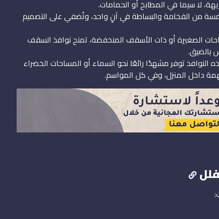
يهة، لا سيما في المطابخ أو الحمامات.
سة من الفخامة والبساطة في آنٍ واحد، وتُضفي على التصميم
حات الصغيرة أو ذات الأسقف المنخفضة، تمنح نوافذ السقف
س بالضيق.
ه النوافذ توفر مشهدًا رائعًا نحو السماء أو المساحات الخضراء
همة داخل المنزل، وفي كل المواسم.
فلل
: