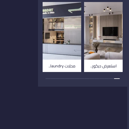
استعرض ديكور..
محلات laundry..
فيلا توسكانا