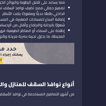
مما يساعد على تقليل الرطوبة والروائح الكر
تصميم جمالي مميز: تضيف نوافذ السقف لم
الداخلي طابعًا حديثًا ومفتوحًا يلفت الأنظار.
إضافة اتساع للمساحات الصغيرة: في المسا
شعورًا بالرحابة والارتفاع وتُقلل من الإحسا
إطلالة على السماء أو المناظر الطبيعية: فهذ
المحيطة، ما يخلق تجربة بصرية مريحة ومُل
أنواع نوافذ السقف للمنازل وال
من أشهر التصاميم المستخدمة في نوافذ الأسقف