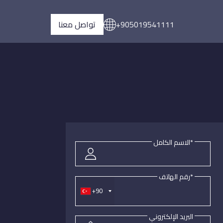
+905019541111
تواصل معنا
*الاسم الكامل
*رقم الهاتف
+90
البريد الإلكتروني