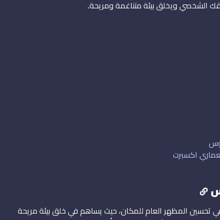
قك الشخصي ويخلق بيئة متناغمة ومريحة
.
لوس
معماري اكسبرت
س
 في تحسين المظهر العام للمكان، حيث يساهم في خلق بيئة مريحة