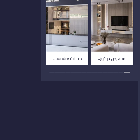
استعرض ديكور..
محلات laundry..
فيلا توسكانا