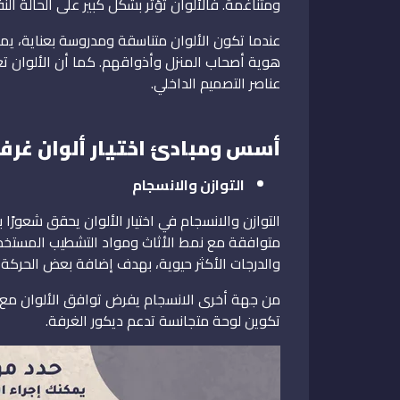
ومتناغمة. فالألوان تؤثر بشكل كبير على الحالة النف
عندما تكون الألوان متناسقة ومدروسة بعناية، يمكن
هوية أصحاب المنزل وأذواقهم. كما أن الألوان تعزز
عناصر التصميم الداخلي.
أسس ومبادئ اختيار ألوان غر
التوازن والانسجام
التوازن والانسجام في اختيار الألوان يحقق شعورًا 
متوافقة مع نمط الأثاث ومواد التشطيب المستخدمة
والدرجات الأكثر حيوية، بهدف إضافة بعض الحركة
من جهة أخرى الانسجام يفرض توافق الألوان مع 
تكوين لوحة متجانسة تدعم ديكور الغرفة.