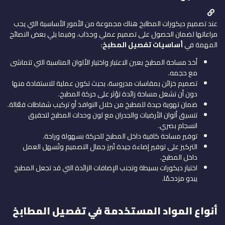
عند تصميم ديكورات المطابخ هناك مجموعة من الأمور الأساسية التي يجب
مراعاتها لضمان الحصول على تصميم عملي وجذاب. وفيما يلي بعض النصائح
المهمة في
أساسيات تفصيل المطبخ
:
أخذ مساحة المطبخ بعين الاعتبار واختيار الألوان المناسبة التي تتماشى
مع حجمه.
تصميم خزائن بمقاسات مدروسة، بحيث تكون عملية للاستفادة منها
دون أن تشغل مساحة زائدة تؤثر على حركة المطبخ.
ضمان تهوية جيدة للمطبخ من خلال النوافذ أو تركيب شفاطات فعّالة.
تنسيق ألوان الأرضيات والجدران مع لون وحدات المطبخ لتحقيق
انسجام بصري.
توفير مساحة كافية داخل المطبخ للحركة بسهولة وراحة.
التركيز على توفير إضاءة جيدة تُبرز جمال التصميم وتُسهل العمل
داخل المطبخ.
اختيار ديكورات بسيطة وتجنب الإضافات الزائدة التي قد تجعل المطبخ
يبدو مزدحمًا.
أنواع المواد المستخدمة في تفصيل المطابخ