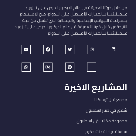
من خلال خبرتنا العميقة في عالم الديكـور نـحرص عـلى تــزويـد
عــمــلائـنــا بــالخـيـارات الأفــضـل عـلى الــدوام، مـع الاهــتـمام
بــمـراعـاة الـجوانـب الإبـداعـية والـجمـالية الـتي تشكل من حيث
النتيجةمن خلال خبرتنا العميقة في عالم الديكـور نـحرص عـلى تــزويـد
عــمــلائـنــا بــالخـيـارات الأفــضـل عـلى الــدوام
المشاريع الاخيرة
مجمع فلل توسكانا
شقق في دينيز اسطنبول
مجموعة مكاتب في اسطنبول
سلسلة عيادات دنت حكيم