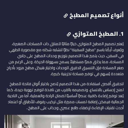
أنواع تصميم المطبخ
1. المطبخ المتوازي
يُعتبر تصميم المطبخ المتوازي خيارًا مثاليًا للمنازل ذات المساحات الصغيرة،
ويُعرف أيضًا باسم "مطبخ السفينة" نظرًا لتشابه شكله مع مقصورة الطهي
في السفن، حيث يتميز هذا التصميم بتوزيع وحدات المطبخ على جانبي
المساحة، مما يخلق ممرًا مستطيلاً يسمح بسهولة الحركة. وعلى الرغم من
صغر المساحة فإن التنسيق الدقيق للوحدات واختيار هيكل مطبخ مزود بأدراج
متعددة يُسهم في توفير مساحة تخزينية كبيرة.
لتحقيق أقصى استفادة من هذا التصميم يُنصح باختيار ألوان فاتحة للمطبخ
لمنح إحساس بالاتساع، وتصميمه بالقرب من نافذة لتوفير تهوية جيدة، كما
يُعد توفير إضاءة كافية عنصرًا أساسيًا لضمان الراحة والعملية، أما من الناحية
الجمالية فيمكن إضافة لمسات مميزة مثل تركيب رفوف للأطباق أو اعتماد
أحدث تقنيات الإضاءة لإضفاء طابع عصري وجذاب على المطبخ..