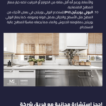
والأنماط، ورغم أنه أقل متانة من الكوارتز أو الجرانيت لكنه خيار ممتاز
للمطابخ الاقتصادية.
البولي يوريثين
(PU):
يُستخدم البولي يوريثين في بعض الأجزاء من
المطبخ مثل الأسطح والخزائن بفضل قوته ومرونته، كما يمتاز البولي
يوريثين بمقاومته للخدوش والماء مما يجعله مناسبًا للمطابخ عالية
الاستخدام.
احجز استشارة مجانية مع فريق شركة