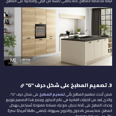
أنيقة مخصصة للمطابخ، مما يُضفي لمسة من الرقي والجاذبية على المطبخ.
3. تصميم المطبخ على شكل حرف "G"
ضمن أحدث تصاميم المطابخ يأتي
تصميم المطبخ
على شكل حرف "G"،
والذي يُعد من الخيارات الفاخرة في عالم الديكور، ويتميز هذا التصميم بتوزيع
وحدات المطبخ على ثلاثة جدران، مع ترك مساحة مفتوحة تُستكمل بهيكل
المطبخ، مما يسمح بالدخول والخروج بسهولة، ليُضفي طابعًا أمريكيًا عصريًا
يطل على مساحة مفتوحة.