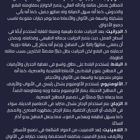
للمطابخ بفضل متانته وأدائه العالي، يتميز الكوارتز بمقاومته للبقع
والخدوش، كما أنه سهل الصيانة وله مظهر جميل، كما أنه يأتي
بتشكيلة واسعة من الألوان والأنماط مما يوفر خيارات متنوعة تناسب
جميع الأذواق.
الجرانيت:
يعد الجرانيت مادة طبيعية ومتينة للغاية تُستخدم أيضًا في
أسطح العمل، حيث يتميز الجرانيت بجماله الطبيعي وفخامته، ويمكن
أن يضفي مظهرًا راقيًا على المطبخ. ورغم أنه يحتاج إلى صيانة دورية
لحمايته من البقع لكن الجرانيت يظل خيارًا مفضلاً للكثيرين بسبب متانته
الطويلة.
البلاط:
يُستخدم البلاط على نطاق واسع في تغطية الجدران والأرضيات
في المطابخ، يتنوع البلاط بين الأنماط التقليدية والعصرية، كما أنه
متوفر بمجموعة واسعة من الألوان والأحجام.
الألومنيوم:
يُستخدم الألومنيوم بشكل رئيسي في الأبواب والأرفف
في المطابخ الحديثة، يمتاز الألومنيوم بخفة وزنه ومقاومته للصدأ،
مما يجعله خيارًا ممتازًا في تصميم المطابخ العصرية.
الزجاج:
يتم استخدام الزجاج بشكل متزايد في التصاميم الحديثة، سواء
في الأرفف أو الجدران الخلفية، يمتاز الزجاج بمظهره العصري والمميز،
كما يسهل تنظيفه ويعكس الضوء، مما يجعل المطبخ يبدو أكثر
اتساعًا.
اللامينيت:
يُعد اللامينيت من المواد الشائعة في تصنيع الأسطح
والأرفف، يتميز اللامينيت بتكلفته المنخفضة وتعدد خياراته في الألوان