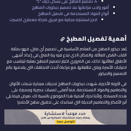
4. تصميم المطبخ على بشكل حرف "L"
أمور واجب مراعاتها عند تصميم ديكورات المطابخ
أنواع المواد المستخدمة في تفصيل المطابخ
احجز استشارة مجانية مع فريق شركة معماري اكسبرت
أهمية تفصيل المطبخ
يُعد ديكور المطبخ من العناصر الأساسية في تصميم أي منزل، فهو بمثابة
القلب النابض للعائلة، والمكان الذي تبدع فيه ربة المنزل في إعداد أشهى
الأطباق لعائلتها. لذلك، من الضروري اختيار تصميم المطبخ بعناية ليتناسب مع
احتياجات الأسرة ويلبي تطلعاتها، مع مراعاة أحدث الاتجاهات التي يقدمها عالم
التصميم والديكور.
في الآونة الأخيرة، شهدت ديكورات المطابخ تحديثات مبتكرة شملت الألوان
والتصاميم والمواد المستخدمة، مما أضفى لمسات عصرية ومميزة على
هذه المساحة. ولأننا ندرك أهمية هذا الموضوع بالنسبة لك، نعرض فيما يلي
أبرز الأفكار والتصاميم الحديثة التي تساعدك على تحقيق مطبخ الأحلام!