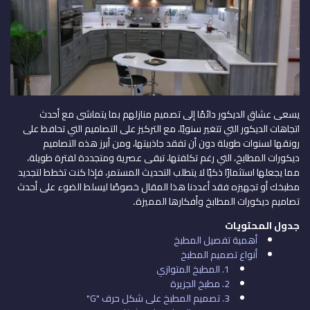
يسعى عشاق الديكور دائمًا إلى تصميم منازلهم بما يتماشى مع أحدث
اتجاهات الديكور التي تتغير سنويًا، مع التركيز على التصاميم التي تحافظ على
رونقها لسنوات طويلة دون أن تفقد جاذبيتها، ومن أبرز هذه التصاميم
ديكورات المطابخ، التي رغم تكلفتها، تبقى عصرية ومتجددة لفترة طويلة،
مما يجعلها استثمارًا ذكيًا لا يتطلب التحديث المستمر، فإذا كنت تخطط لتجديد
مطبخك أو تجهيزه فقد أعددنا هذا المقال خصوصًا ليسلط الضوء على أحدث
تصاميم ديكورات المطابخ وأفكارها المميزة
.
جدول المحتويات
أهمية تفصيل المطبخ
أنواع تصميم المطبخ
1. المطبخ المتوازي
2. مطبخ الجزيرة
3. تصميم المطبخ على شكل حرف "G"