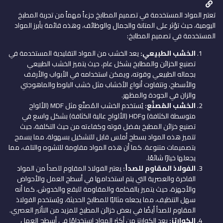
تعتبر المواد المستخدمة في تصميم المطابخ جزءاً مهماً من تجربة المطبخ
اليومية، حيث تؤثر على المتانة والجمال والوظائف، وهذه قائمة بأبرز المواد
المستخدمة في تصميم المطابخ:
الخشب الطبيعي:
يعد الخشب من المواد التقليدية المستخدمة في
تصنيع الخزائن والمطابخ بشكل عام، حيث يتميز الخشب الطبيعي
بجماله الطبيعي وقوته، ويمكن استخدامه في الأبواب والأرفف
والأسطح، وتتفاوت أنواع الأخشاب مثل خشب البلوط والماهوجني
والزان في الجودة والمظهر.
الخشب المُصنَّع:
يُستخدم الخشب المُصنَّع مثل MDF (الألواح
متوسطة الكثافة) وHDF (الألواح عالية الكثافة) بشكل واسع في
تصنيع خزائن المطبخ بفضل قوته وكفاءته من حيث التكلفة، حيث
تتميز هذه المواد بسطح أملس قابل للتشكيل بسهولة، مما يسمح
بتصميمات متنوعة. كما أن هذه المواد مقاومة للتشوه والتلف، مما
يجعلها خيارًا شائعًا.
الفولاذ المقاوم للصدأ:
يعتبر الفولاذ المقاوم للصدأ من المواد
الفاخرة والعصرية التي يتم استخدامها في أسطح العمل والأحواض
والأجهزة، حيث يتميز بالفخامة والمقاومة للبقع والخدوش، كما أنه
سهل التنظيف، مما يجعله مثاليًا للمطابخ الحديثة، ويُستخدم الفولاذ
المقاوم للصدأ أيضًا في بعض خزائن المطبخ للمزيد من التأثير العصري.
الكوارتز:
يعد الكوارتز من أكثر المواد استخدامًا في أسطح العمل