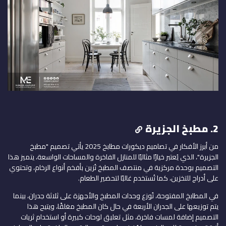
2. مطبخ الجزيرة
من أبرز الأفكار في تصاميم ديكورات مطابخ 2025 يأتي تصميم "مطبخ
الجزيرة"، الذي يُعتبر خيارًا مثاليًا للمنازل الفاخرة والمساحات الواسعة، يتميز هذا
التصميم بوحدة مركزية في منتصف المطبخ تُزين بأفخم أنواع الرخام، وتحتوي
على أدراج للتخزين، كما تُستخدم غالبًا لتحضير الطعام.
في المطابخ المفتوحة، تُوزع وحدات المطبخ والأجهزة على ثلاثة جدران، بينما
يتم توزيعها على الجدران الأربعة في حال كان المطبخ مغلقًا، ويتيح هذا
التصميم إضافة لمسات فاخرة، مثل تعليق لوحات كبيرة أو استخدام ثريات