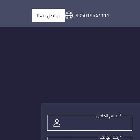
+905019541111
تواصل معنا
*الاسم الكامل
*رقم الهاتف