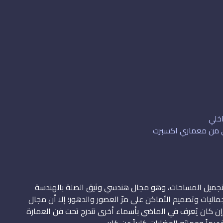
اخلي
لي من معماري اكسبرت
 وتجميل المساحات، وهو مجال هندسي وثيق الصلة بالهندسة
اليات وتصميم الأماكن على مرّ العصور والدهور؛ إلا أن مجال
ً، وإن كان يُعرف في الماضي بأسماء أخرى تندرج تحت فن العمارة
يماً وحملته الحضارات كابراً عن كابر.