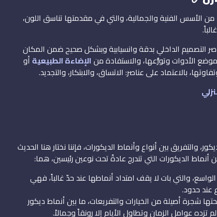
 من الأسس الفنية والجمالية، والتي في مقدمتها تناسق اللون،
باً.
صر التصميم الداخلي بدقة وانسيابية وبشكل صحيح ضمن المكان
ضع الأدوات وتوزُّعها، والاستفادة من
الإضاءة الطبيعية
أو
اوتها، بالاعتماد على عناصر: الاتساق، والابتكار، والتجديد.
نزلي
، والتفريق بين أنواع وأنماط الديكورات، فإننا نختار هنا الحديث
أنماط الديكورات التي تندرج عادةً تحت نوعين رئيسين، هما:
 الواسع، والتي بات لا يقف امتداد أنماطها عند حدّ غالباً، فهي
 عند حدود.
 تحتها شجرة أصيلة من الخيارات والتفريعات، ما بين أنماط ديكور
 تزده عوامل الزمان وتطاول الأيام إلا رونقاً وجمالاً.