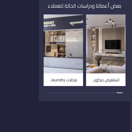
بعض أعمالنا ودراسات الحالة للعملاء
استعرض ديكور..
محلات laundry..
فيلا توسكانا