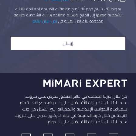
بمواصلتك، سيتم فهم أنك تمنح موافقتك الصريحة لمعالجة بياناتك
الشخصية ونقلها إلى الخارج، وستتم معالجة بياناتك الشخصية بطريقة
محدودة للأغراض المبينة في
نص البيان العام
إرسال
من خلال خبرتنا العميقة في عالم الديكـور نـحرص عـلى تــزويـد
عــمــلائـنــا بــالخـيـارات الأفــضـل عـلى الــدوام، مـع الاهــتـمام
بــمـراعـاة الـجوانـب الإبـداعـية والـجمـالية الـتي تشكل من حيث
النتيجةمن خلال خبرتنا العميقة في عالم الديكـور نـحرص عـلى تــزويـد
عــمــلائـنــا بــالخـيـارات الأفــضـل عـلى الــدوام