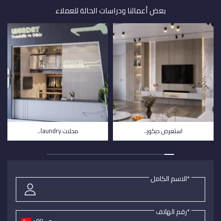
بعض أعمالنا ودراسات الحالة للعملاء
استعرض ديكور..
محلات laundry..
*الاسم الكامل
*رقم الهاتف
+90