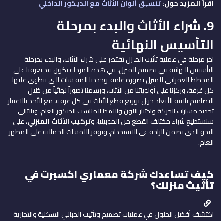
اقرأ المزيد حول:
تنسيق ألوان الأثاث مع الديكور الداخلي
9. شراء الأثاث والبدء بمرحلة
التأسيس النهائية
آخر مرحلة في عملية تأثيث المنزل تقتصر على شراء الأثاث، والبدء بمرحلة
التأسيس النهائية في تصميم المنزل، في هذه المرحلة نكون قد تعرفنا على
المخطط العمراني للمنزل بصورة عامة، وحددنا المقاسات التي تنطوي عليها
كل غرفة، وركزنا على أولوياتنا من الأثاث، ورسمنا تصوراً نهائياً من خلال
التصاميم ثلاثية الأبعاد حول توزيع قطع الأثاث في كل غرفة، مع الأخذ بالاعتبار
تحديد مسارات الحركة واختيار اللون والنمط المناسب للديكور العام، وبالتالي
سنستطيع شراء مختلف القطع من الموبيليا، و
تركيب الأثاث المنزلي
، على
النحو الذي يضمن الراحة في الاستخدام، ويوفر اللمسات الجمالية على المظهر
العام.
كيف تساعدك شركة معماري اكسبرت في
تأثيث منزلك؟
اكتشف أفضل الحلول في عمليات تصميم وتأثيث المباني السكنية والتجارية