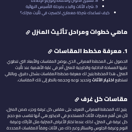
8. تنسيق الألوان والأنماط وتوزيع الإضاءة
9. شراء الأثاث والبدء بمرحلة التأسيس النهائية
كيف تساعدك شركة معماري اكسبرت في تأثيث منزلك؟
ماهي خطوات ومراحل تأثيث المنزل
1. معرفة مخطط المقاسات
الحصول على المخطط العمراني الذي يوضح المقاسات والأبعاد التي تنطوي
عليها المساحة الداخلية والخارجية للمنزل أمر في غاية الأهمية عند تأثيث
المنزل، هذا المخطط يتيح لك معرفة مخطط المقاسات بشكل دقيق، وبالتالي
تستطيع
اختيار الأثاث
وتحديد نوعه وحجمه بالنظر إلى تلك المقاسات.
مقاسات كل غرف
يتيح لك المخطط العمراني التعرف على مقاس كل غرفة وجزء ضمن المنزل،
لأن من أهم مميزات الأثاث المستخدم في الديكور هي أنها تتناسب مع حجم
كل غرفة في المنزل، لذلك عندما تختار الأغراض المنزلية مثل الأرائك وغرفة
النوم وغرفة الجلوس والستائر وغير ذلك من الأثاث وفقاً للمقاسات المحددة