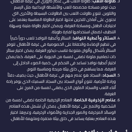
طاولة اللعب:
طاولة اللعب هي عنصر ضروري في غرفة الأطفال،
حيث توفر مساحة مخصصة للعب والأنشطة الإبداعية مثل الرسم
والتلوين. تتنوع طاولات اللعب بين الطاولات البسيطة والأخرى التي
تحتوي على أماكن للتخزين تحتها. اختيار الطاولة المناسبة يعتمد على
احتياجات الطفل ومساحة الغرفة، ويمكن اختيار طاولة متينة وسهلة
التنظيف لضمان استخدامها لفترة طويلة.
الستائر وأغطية النوافذ:
الستائر وأغطية النوافذ تلعب دوراً كبيراً
في تنظيم الإضاءة والحفاظ على الخصوصية في غرفة الأطفال. تتوفر
الستائر بأشكال وألوان متنوعة تناسب ديكور الغرفة. يمكن اختيار ستائر
ذات تصاميم ملونة تضفي لمسة من الحيوية على الغرفة، كما يمكن
اختيار أغطية نوافذ تساعد في التحكم في كمية الضوء الداخل إلى
الغرفة، مما يساهم في خلق بيئة مريحة ومناسبة للنوم.
السجاد:
السجاد هو عنصر مهم في غرفة الأطفال، حيث يضيف دفئاً
وراحة للأرضية. تتنوع أنواع السجاد بين السجاد السميك الذي يوفر راحة
أثناء اللعب والسجاد الملون الذي يضفي لمسة من المرح على
الغرفة.
عناصر الزخرفية الخاصة:
العناصر الزخرفية الخاصة تضفي لمسة من
الشخصية والتميز على غرفة الأطفال. يمكن أن تشمل هذه العناصر
الوسائد المزخرفة والصور الجدارية والأضواء الزخرفية، وغيرها. اختيار
هذه العناصر بعناية يساعد في خلق بيئة محفزة وملهمة للأطفال.