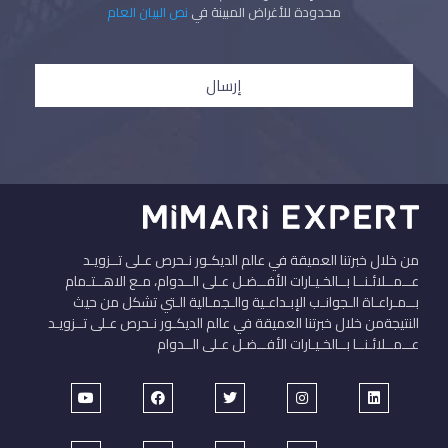
محدودة للأغراض المبينة في
نص البيان العام
إرسال
من خلال خبرتنا العميقة في عالم الديكـور نـحرص عـلى تــزويـد
عــمــلائـنــا بــالخـيـارات الأفــضـل عـلى الــدوام، مـع الاهــتـمام
بــمـراعـاة الـجوانـب الإبـداعـية والـجمـالية الـتي تشكل من حيث
النتيجةمن خلال خبرتنا العميقة في عالم الديكـور نـحرص عـلى تــزويـد
عــمــلائـنــا بــالخـيـارات الأفــضـل عـلى الــدوام