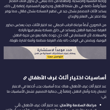
وراحته النفسية والجسدية. وانطلاقاً من ذلك ينبغي أن يكون الأثاث المختار
متيناً وآمناً، خاصة في ظل نشاط الأطفال وحركتهم المستمرة. إضافة إلى ذلك،
يساعد الأثاث المصمم بشكل جيد في تنظيم المساحة بشكل فعّال، مما يوفر
بيئة تحفز على التعلم والإبداع.
من الضروري أيضاً مراعاة الجانب الجمالي عند اختيار الأثاث، حيث يعكس ديكور
الغرفة شخصية الطفل ويساعد في خلق مساحة يشعر فيها بالراحة
والسعادة، لأن الاستثمار في أثاث ذي جودة عالية يعزز من تجربة الطفل
اليومية، ويضمن في الوقت ذاته بقاء الغرفة منظمة وآمنة لفترة طويلة.
أساسيات اختيار أثاث غرف الأطفال
عند اختيار أثاث غرف الأطفال، هناك عدة أساسيات يجب أخذها في الاعتبار
لضمان راحة وأمان الطفل، إضافةً إلى جمالية التصميم. تشمل الأساسيات ما
يلي:
مراعاة السلامة والأمان
: عند اختيار أثاث غرف الأطفال، تأتي