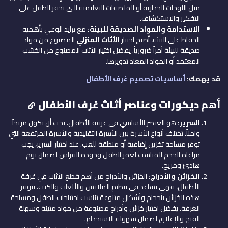
مثل اللوحات الجدارية أو الملصقات التعليمية التي تحفز الطفل على
التفكير والاستكشاف.
الاستدامة والمواد الصديقة للبيئة:
مع تزايد الوعي بأهمية
الحفاظ على البيئة، أصبح اختيار
الأثاث المنزلي
المصنوع من مواد
صديقة للبيئة أمراً ضرورياً. يفضل اختيار الأثاث المصنوع من الخشب
المعتمد أو المواد المعاد تدويرها.
قد يهمك:
أساسيات تصميم غرف الأطفال
أهم ديكورات وعناصر أثاث غرف الأطفال
السرير:
هو العنصر الأساسي في غرفة الأطفال، يجب أن يكون مريحاً
وآمناً. تختلف أنواع الأسرة بين الأسرة التقليدية والأسرة المرتفعة التي
توفر مساحة تخزين إضافية أو منطقة للعب. عند اختيار السرير، يجب
مراعاة الحجم المناسب لعمر الطفل وجودة الفراش لضمان نوم
هادئ ومريح.
الخزائن والأدراج:
الخزائن والأدراج من أهم قطع الأثاث في غرفة
الأطفال، فهي تساعد في تنظيم الملابس والألعاب والكتب. تتوفر
هذه الخزائن بأحجام وأشكال متنوعة تناسب احتياجات الطفل ومساحة
الغرفة. يفضل اختيار خزائن وأدراج مصنوعة من مواد متينة وسهلة
الفتح والإغلاق لضمان سهولة الاستخدام.