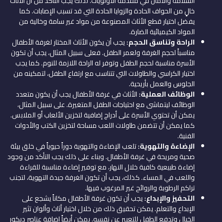
السلامة والأمان في مقدمة الأولويات. لذلك يجب التأكد من أن الأثاث
خالٍ من الحواف الحادة والزوايا الحادة التي قد تسبب الإصابات. كما
يفضل اختيار قطع الأثاث المصنوعة من مواد غير سامة وخالية من
المواد الكيميائية الضارة.
الراحة وتناسق الحجم:
يجب أن يكون الأثاث المختار لغرفة الأطفال
مناسباً لحجم الغرفة ولعمر الطفل. فعلى سبيل المثال، يجب أن تكون
الأسرة مناسبة لحجم الطفل وتوفر له الراحة اللازمة للنوم. كما يجب
اختيار الكراسي والطاولات التي تتناسب مع ارتفاع الطفل، لتمكينه من
الجلوس والعمل بأريحية.
الوظائف العملية:
الأثاث في غرفة الأطفال يجب أن يكون متعدد
الوظائف ليتماشى مع احتياجات الطفل المتغيرة. على سبيل المثال،
يمكن أن تحتوي الأسرة على أدراج إضافية لتخزين الألعاب أو الملابس.
كما يمكن أن تتضمن طاولات اللعب مساحة لتخزين الكتب والأدوات
الفنية.
الإضاءة والتهوية:
تلعب الإضاءة والتهوية دوراً حيوياً في خلق بيئة
صحية ومريحة في غرفة الأطفال. وبناء على ذلك يجب التأكد من وجود
إضاءة طبيعية كافية خلال النهار، مع توفير إضاءة مناسبة للقراءة
واللعب في المساء. كذلك، يجب أن تكون الغرفة جيدة التهوية، لتجنب
تراكم الرطوبة والروائح غير المرغوب فيها.
التحفيز والإبداع:
يجب أن تكون غرفة الأطفال مكاناً يشجع على
الإبداع والتعلم. يمكن تحقيق ذلك من خلال اختيار أثاث وألوان تثير
الخيال وتدفع الطفل للتعبير عن نفسه. يمكن أيضاً إضافة عناصر ديكور