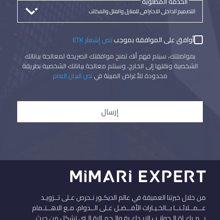
الخدمة المطلوبة
أوافق على الموافقة بموجب
نص إشعار ETK
بمواصلتك، سيتم فهم أنك تمنح موافقتك الصريحة لمعالجة بياناتك
الشخصية ونقلها إلى الخارج، وستتم معالجة بياناتك الشخصية بطريقة
محدودة للأغراض المبينة في
نص البيان العام
إرسال
من خلال خبرتنا العميقة في عالم الديكـور نـحرص عـلى تــزويـد
عــمــلائـنــا بــالخـيـارات الأفــضـل عـلى الــدوام، مـع الاهــتـمام
بــمـراعـاة الـجوانـب الإبـداعـية والـجمـالية الـتي تشكل من حيث