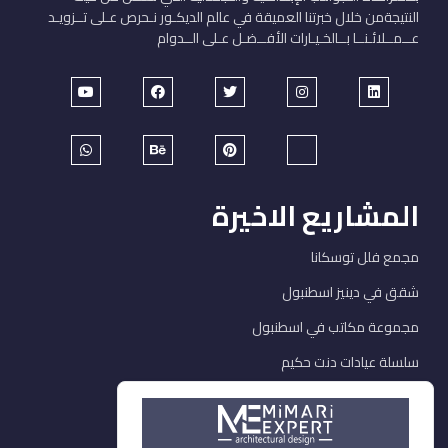
النتيجةمن خلال خبرتنا العميقة في عالم الديكـور نـحرص عـلى تــزويـد
عــمــلائـنــا بــالخـيـارات الأفــضـل عـلى الــدوام
المشاريع الاخيرة
مجمع فلل توسكانا
شقق في دينيز اسطنبول
مجموعة مكاتب في اسطنبول
سلسلة عيادات دنت حكيم
خدماتنا