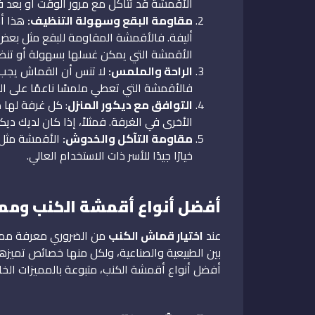
الأقمشة قد تتآكل مع مرور الوقت أو بعد فت
مقاومة البقع وسهولة التنظيف:
هذا أم
أليفة. فالأقمشة المقاومة للبقع مثل بعض أن
الأقمشة التي يمكن غسلها بسهولة أو تنظيف
الراحة والملمس:
لا تنس أن القماش يجب أ
فالأقمشة التي تعطي ملمسًا ناعمًا على ال
التوافق مع ديكور المنزل
: كل غرفة لها 
الأخرى في الغرفة. فمثلاً، إذا كان لديك ديك
مقاومة التآكل والخدوش:
الأقمشة مثل 
خيارًا جيدًا للأسر ذات الاستخدام العالي.
أفضل أنواع أقمشة الكنب وممي
عند
اختيار قماش الكنب
من الضروري معرفة مميز
بين الطبيعية والصناعية، ولكل منها خصائص تميز
أفضل أنواع أقمشة الكنب، متبوعة بالمميزات الخا