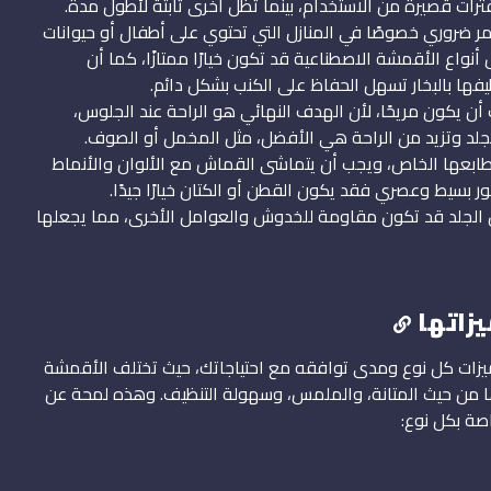
رات قصيرة من الاستخدام، بينما تظل أخرى ثابتة لأطول مدة.
ر ضروري خصوصًا في المنازل التي تحتوي على أطفال أو حيوانات
واع الأقمشة الاصطناعية قد تكون خيارًا ممتازًا، كما أن
ها بالبخار تسهل الحفاظ على الكنب بشكل دائم.
ن يكون مريحًا، لأن الهدف النهائي هو الراحة عند الجلوس،
جلد وتزيد من الراحة هي الأفضل، مثل المخمل أو الصوف.
طابعها الخاص، ويجب أن يتماشى القماش مع الألوان والأنماط
ور بسيط وعصري فقد يكون القطن أو الكتان خيارًا جيدًا.
الجلد قد تكون مقاومة للخدوش والعوامل الأخرى، مما يجعلها
زاتها
ات كل نوع ومدى توافقه مع احتياجاتك، حيث تختلف الأقمشة
ها من حيث المتانة، والملمس، وسهولة التنظيف. وهذه لمحة عن
صة بكل نوع: