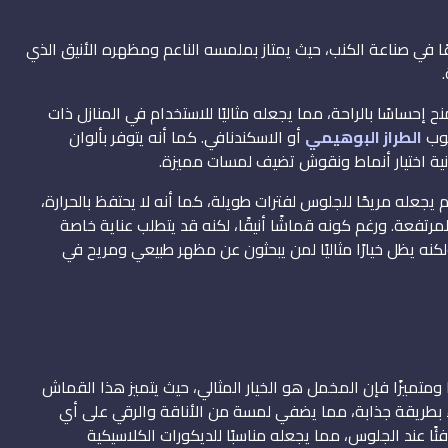
ًا في صناعة الكنب، حيث يمتاز بملمسه الناعم ومظهره الأنيق الذي
ح إحساسًا بالراحة، مما يجعله مثاليًا للاستخدام في المنازل ذات
لوب
الطراز البوهيمي
أو الاسكندنافي. كما أنه يتوفر بألوان
انية اختيار أنماط ونقوش تضيف لمسات مميزة.
 يجعله مريحًا للجلوس لفترات طويلة، كما أنه لا يحتفظ بالحرارة،
 المرتفعة. ورغم كونه قماشًا أنيقًا، لكنه قد يتطلب عناية خاصة
كنه يظل خيارًا مثاليًا لمن يبحثون عن مظهر طبيعي ومريح في
ومتميزًا فإن المخمل هو الخيار المثالي، حيث يتميز هذا القماش
 بطريقة جذابة، مما يضفي لمسة من الأناقة والرقي على أي
 عند الجلوس، مما يجعله مناسبًا للديكورات الكلاسيكية