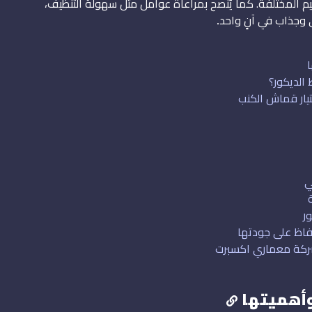
يم المختلفة. كما يُنصح بمراعاة عوامل مثل سهولة التنظيف،
 وجذاب في آنٍ واحد
.
الديكور؟
تيار قماش الكنب
حفاظ على جودتها
شركة معماري اكسبرت
وأهميتها