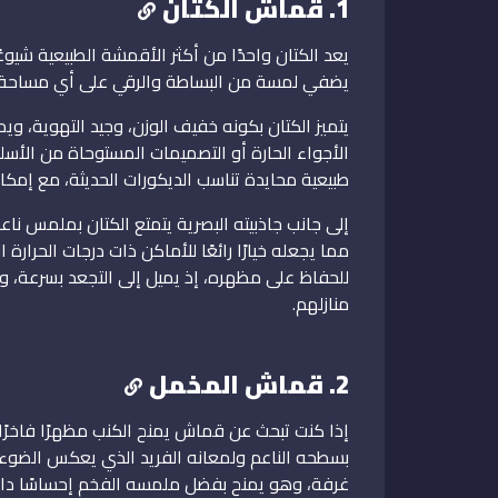
1. قماش الكتان
يعد الكتان واحدًا من أكثر الأقمشة الطبيعية شيوع
يضفي لمسة من البساطة والرقي على أي مساحة.
يتميز الكتان بكونه خفيف الوزن، وجيد التهوية، ويمن
الأجواء الحارة أو التصميمات المستوحاة من الأس
طبيعية محايدة تناسب الديكورات الحديثة، مع إمك
إلى جانب جاذبيته البصرية يتمتع الكتان بملمس ناعم
مما يجعله خيارًا رائعًا للأماكن ذات درجات الحرارة
للحفاظ على مظهره، إذ يميل إلى التجعد بسرعة، ول
منازلهم.
2. قماش المخمل
إذا كنت تبحث عن قماش يمنح الكنب مظهرًا فاخرًا 
بسطحه الناعم ولمعانه الفريد الذي يعكس الضوء
غرفة، وهو يمنح بفضل ملمسه الفخم إحساسًا دافئًا