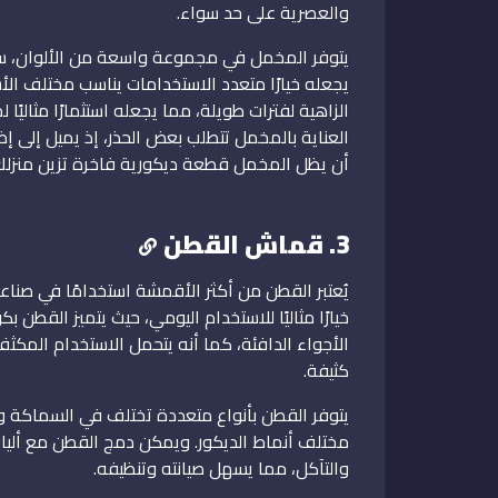
والعصرية على حد سواء.
يتوفر المخمل في مجموعة واسعة من الألوان، سوا
يجعله خيارًا متعدد الاستخدامات يناسب مختلف الأسا
الزاهية لفترات طويلة، مما يجعله استثمارًا مثاليً
العناية بالمخمل تتطلب بعض الحذر، إذ يميل إلى إظ
أن يظل المخمل قطعة ديكورية فاخرة تزين منزلك 
3. قماش القطن
يُعتبر القطن من أكثر الأقمشة استخدامًا في صناع
خيارًا مثاليًا للاستخدام اليومي، حيث يتميز القطن 
الأجواء الدافئة، كما أنه يتحمل الاستخدام المكثف،
كثيفة.
يتوفر القطن بأنواع متعددة تختلف في السماكة وا
مختلف أنماط الديكور. ويمكن دمج القطن مع ألياف 
والتآكل، مما يسهل صيانته وتنظيفه.