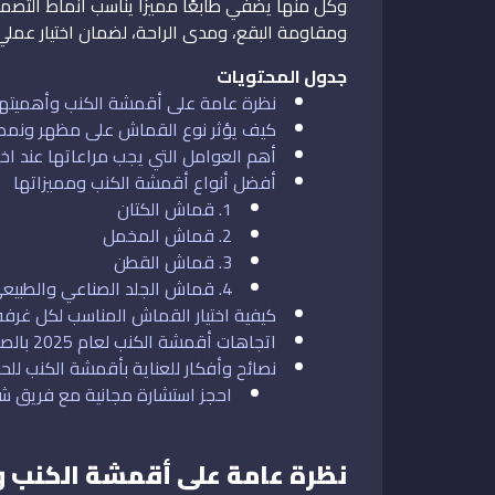
وكل منها يضفي طابعًا مميزًا يناسب أنماط التصم
ومقاومة البقع، ومدى الراحة، لضمان اختيار عملي
جدول المحتويات
نظرة عامة على أقمشة الكنب وأهميتها
كيف يؤثر نوع القماش على مظهر ونمط 
أهم العوامل التي يجب مراعاتها عند اخ
أفضل أنواع أقمشة الكنب ومميزاتها
1. قماش الكتان
2. قماش المخمل
3. قماش القطن
4. قماش الجلد الصناعي والطبيعي
كيفية اختيار القماش المناسب لكل غرفة
اتجاهات أقمشة الكنب لعام 2025 بالصور
نصائح وأفكار للعناية بأقمشة الكنب لل
احجز استشارة مجانية مع فريق 
نظرة عامة على أقمشة الكنب 