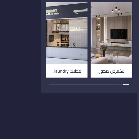
استعرض ديكور..
محلات laundry..
فيلا توسكانا