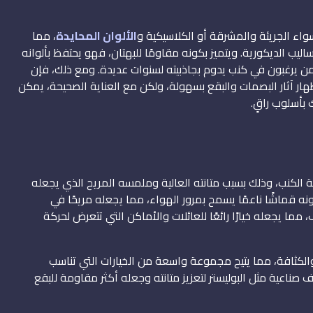
ء الجريئة والمشرقة أو الكلاسيكية و
الألوان المحايدة
، مما
ليب الديكورية. ويتميز بكونه مقاومًا للبهتان، فهو يحتفظ بألوانه
ا لمن يرغبون في كنب يدوم بجاذبيته لسنوات عديدة. ومع ذلك، فإن
هار آثار البصمات والبقع بسهولة، ولكن مع العناية الصحيحة، يمكن
بأسلوب راقٍ.
ة الكنب، وذلك بسبب متانته العالية وملمسه المريح الذي يجعله
بكونه قماشًا ناعمًا يسمح بمرور الهواء، مما يجعله مريحًا في
 مما يجعله خيارًا رائعًا للعائلات والأماكن التي تتعرض لحركة
لكثافة، مما يتيح مجموعة واسعة من الخيارات التي تناسب
صناعية مثل البوليستر لتعزيز متانته وجعله أكثر مقاومة للبقع