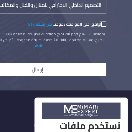
أوافق على الموافقة بموجب
نص إشعار ETK
بمواصلتك، سيتم فهم أنك تمنح موافقتك الصريحة لمعالجة بياناتك ا
الخارج، وستتم معالجة بياناتك الشخصية بطريقة محدودة للأغراض ال
العام
إرسال
خدماتنا
نستخدم ملفات
ديكور وتشطيبات