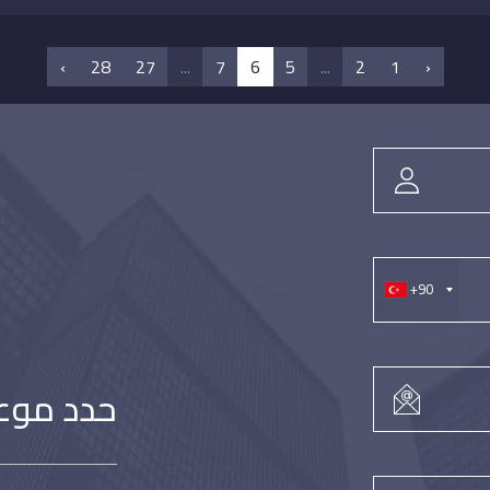
›
28
27
...
7
6
5
...
2
1
‹
+90
حدد موعد