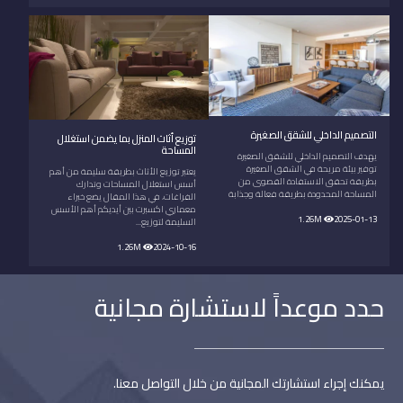
التصميم الداخلي للشقق الصغيرة
توزيع أثاث المنزل بما يضمن استغلال
المساحة
يهدف التصميم الداخلي للشقق الصغيرة
توفير بيئة مريحة في الشقق الصغيرة
يعتبر توزيع الأثاث بطريقة سليمة من أهم
بطريقة تحقق الاستفادة القصوى من
أسس استغلال المساحات وتدارك
المساحة المحدودة بطريقة فعالة وجذابة
الفراغات، في هذا المقال يضع خبراء
معماري اكسبرت بين أيديكم أهم الأسس
1.26M
2025-01-13
السليمة لتوزيع...
1.26M
2024-10-16
حدد موعداً لاستشارة مجانية
يمكنك إجراء استشارتك المجانية من خلال التواصل معنا.