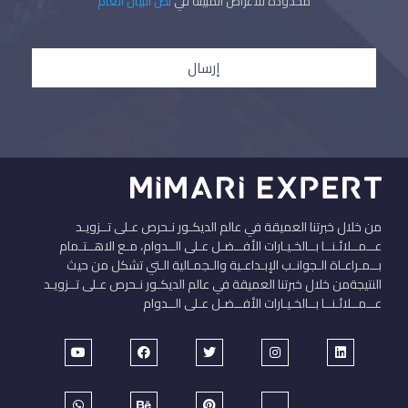
محدودة للأغراض المبينة في
نص البيان العام
إرسال
من خلال خبرتنا العميقة في عالم الديكـور نـحرص عـلى تــزويـد
عــمــلائـنــا بــالخـيـارات الأفــضـل عـلى الــدوام، مـع الاهــتـمام
بــمـراعـاة الـجوانـب الإبـداعـية والـجمـالية الـتي تشكل من حيث
النتيجةمن خلال خبرتنا العميقة في عالم الديكـور نـحرص عـلى تــزويـد
عــمــلائـنــا بــالخـيـارات الأفــضـل عـلى الــدوام